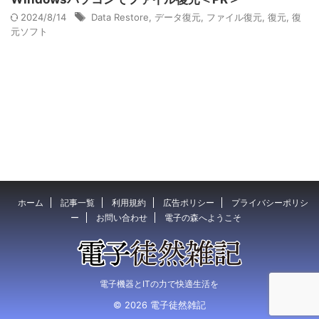
2024/8/14
Data Restore
,
データ復元
,
ファイル復元
,
復元
,
復
元ソフト
ホーム
記事一覧
利用規約
広告ポリシー
プライバシーポリシ
ー
お問い合わせ
電子の森へようこそ
電子機器とITの力で快適生活を
© 2026 電子徒然雑記