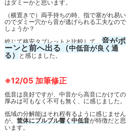
はダミーかと思います。
（横置きで）両手持ちの時、指で塞がれ易い
のでダミー穴から音が逃げられる工夫なので
しょうか？
音がポ
総じて格安タブレットと比較して、
ーンと前へ出る（
中低音が良く通
る）
と感じました。
※12/05 加筆修正
低音は良好ですが、中音から高音にかけての
厚みは可もなく不可も無く、に感じました。
低域の分解能はそれ程有るように感じません
が、
が特徴だと思
筐体にブルブル響く中低音
います。