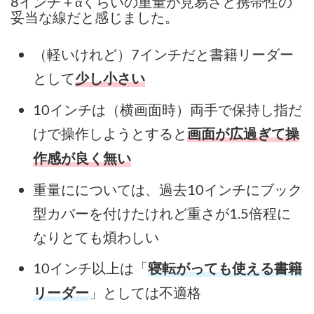
8インチ＋αくらいの重量が見易さと携帯性の
妥当な線だと感じました。
（軽いけれど）7インチだと書籍リーダー
として
少し小さい
10インチは（横画面時）両手で保持し指だ
けで操作しようとすると
画面が広過ぎて操
作感が良く無い
重量にについては、過去10インチにブック
型カバーを付けたけれど重さが1.5倍程に
なりとても煩わしい
10インチ以上は「
寝転がっても使える書籍
」としては不適格
リーダー