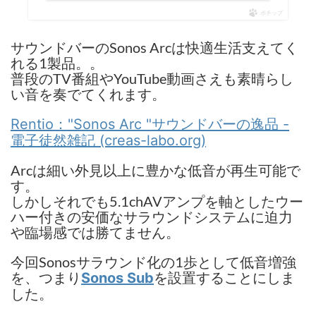
ポチップ
サウンドバーのSonos Arcは快適生活支えてく
れる1製品。。
普段のTV番組やYouTube動画さえも素晴らし
い音を奏でてくれます。
Rentio："Sonos Arc "サウンドバーの逸品 -
電子徒然雑記 (creas-labo.org)
Arcは細い外見以上に豊かな低音が再生可能で
す。
しかしそれでも5.1chAVアンプを軸としたウー
ハー付きの安価なサラウンドシステムに迫力
や臨場感では勝てません。
今回Sonosサラウンド化の1歩として低音増強
を、つまり
を設置することにしま
Sonos Sub
した。