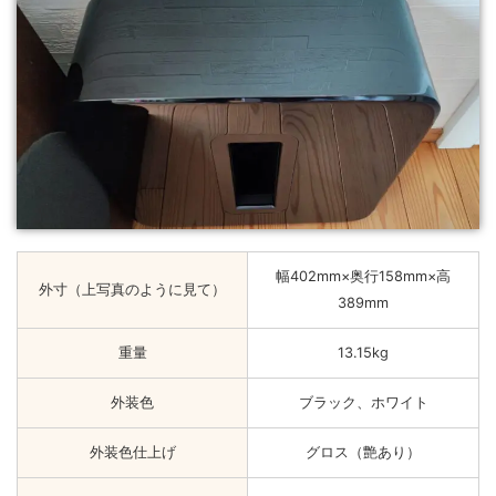
幅402mm×奥行158mm×高
外寸（上写真のように見て）
389mm
重量
13.15kg
外装色
ブラック、ホワイト
外装色仕上げ
グロス（艶あり）