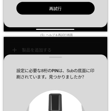
（5）ヘルプ＆再試行画面