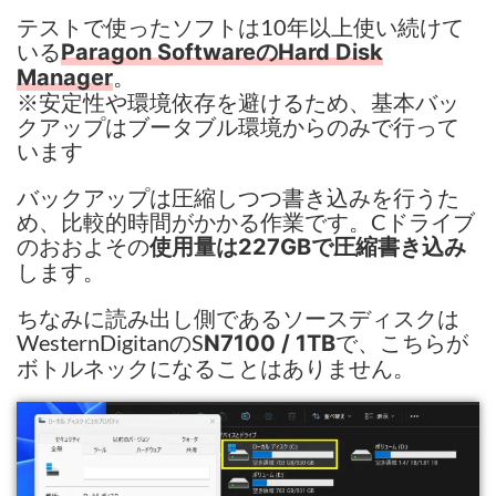
テストで使ったソフトは10年以上使い続けて
いる
Paragon SoftwareのHard Disk
。
Manager
※安定性や環境依存を避けるため、基本バッ
クアップはブータブル環境からのみで行って
います
バックアップは圧縮しつつ書き込みを行うた
め、比較的時間がかかる作業です。Cドライブ
のおおよその
使用量は227GBで圧縮書き込み
します。
ちなみに読み出し側であるソースディスクは
WesternDigitanのS
で、こちらが
N7100 / 1TB
ボトルネックになることはありません。