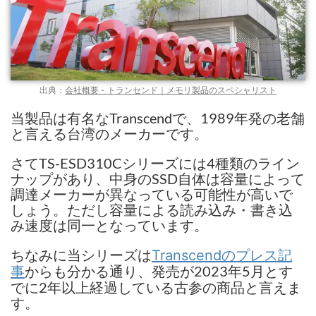
出典：
会社概要 - トランセンド｜メモリ製品のスペシャリスト
当製品は有名なTranscendで、1989年発の老舗
と言える台湾のメーカーです。
さてTS-ESD310Cシリーズには4種類のライン
ナップがあり、中身のSSD自体は容量によって
調達メーカーが異なっている可能性が高いで
しょう。ただし容量による読み込み・書き込
み速度は同一となっています。
ちなみに当シリーズは
Transcendのプレス記
からも分かる通り、発売が2023年5月とす
事
でに2年以上経過している古参の商品と言えま
す。