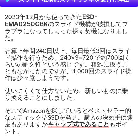
2023年12月から使ってきた
ESD-
のスライド機構が破損してブ
EMA0250GBK
ラブラになってしまった探す契機になりまし
た。
計算上年間240日以上、毎日最低3回はスライ
ド操作を行うため、240×3=720 で約700回く
らいの耐久性という感じです。粗雑に扱うこ
ともなかったのですが、1,000回のスライド操
作は少々厳しようです。
使いにくくて仕方ないため、新しいものに乗
り換えることにしました。
そこでAmazonを探しているとベストセラー的
なスティック型SSDを発見。購入の決め手は速
度もありますが
もポイ
キャップ式であること
ント。