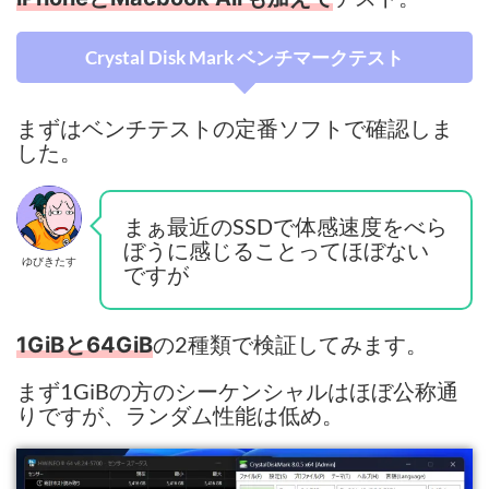
Crystal Disk Mark ベンチマークテスト
まずはベンチテストの定番ソフトで確認しま
した。
まぁ最近のSSDで体感速度をべら
ぼうに感じることってほぼない
ゆびきたす
ですが
の2種類で検証してみます。
1GiBと64GiB
まず1GiBの方のシーケンシャルはほぼ公称通
りですが、ランダム性能は低め。