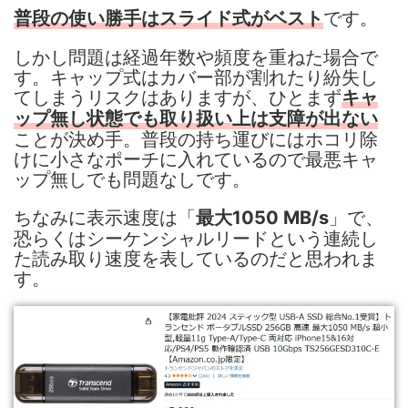
です。
普段の使い勝手はスライド式がベスト
しかし問題は経過年数や頻度を重ねた場合で
す。キャップ式はカバー部が割れたり紛失し
てしまうリスクはありますが、ひとまず
キャ
ップ無し状態でも取り扱い上は支障が出ない
ことが決め手。普段の持ち運びにはホコリ除
けに小さなポーチに入れているので最悪キャ
ップ無しでも問題なしです。
ちなみに表示速度は「
」で、
最大1050 MB/s
恐らくはシーケンシャルリードという連続し
た読み取り速度を表しているのだと思われま
す。