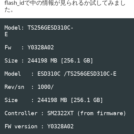
flash_idで中の情報が見られるか試してみまし
た。
Model: TS256GESD310C-
E                         

Fw   : Y0328A02

Size : 244198 MB [256.1 GB]

Model   : ESD310C /TS256GESD310C-E 

Rev/sn  : 1000/

Size    : 244198 MB [256.1 GB]

Controller : SM2322XT (from firmware)

FW version : Y0328A02
