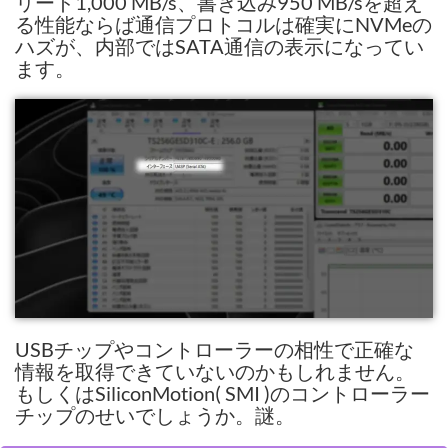
リード1,000 MB/s、書き込み950 MB/sを超え
る性能ならば通信プロトコルは確実にNVMeの
ハズが、内部ではSATA通信の表示になってい
ます。
USBチップやコントローラーの相性で正確な
情報を取得できていないのかもしれません。
もしくはSiliconMotion( SMI )のコントローラー
チップのせいでしょうか。謎。