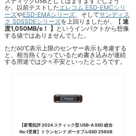
スティックUSBとしてはまずまずでしょう
か。以前テストした
エレコム ESD-EMCシリ
や
、そして
ーズ
ESD-EMAシリーズ
サンディス
を上回りましたが、【
ク SDSSDEシリーズ
速
というインパクトから想像
度1,050MB/s！ 】
する値ではありませんでした。
ただ60℃表示上限のセンサー表示も考慮する
と、相当熱くなっているため書き込みが連続
する用途では少々不安といったところです。
【家電批評 2024 スティック型 USB-A SSD 総合
No.1受賞】トランセンド ポータブルSSD 256GB