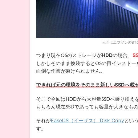
元々はエプソンのBT
つまり現在OSのストレージが
HDD
の場合、
S
しかしそのまま換装するとOSの再インスト
面倒な作業が避けられません。
できれば元の環境をそのまま新しいSSDへ載
そこで今回はHDDから大容量SSDへ乗り換
もちろん現在SSDであっても容量が大きなも
それが
EaseUS（イーザス） Disk Copy
とい
す。