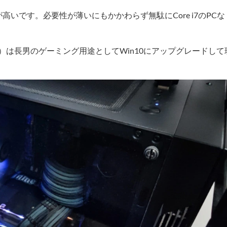
いです。必要性が薄いにもかかわらず無駄にCore i7のPCな
770）は長男のゲーミング用途としてWin10にアップグレードして