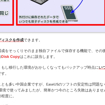
ディスク
を
作成
できます。
構成をそっくりそのまま独自ファイルで保存する機能で、その
の
Disk Copy
はこれに該当します。
、もし移行した環境がおかしくなってもバックアップ時点に
い
です。
とも多い中国企業ですが、EaseUSのソフトの安定性は問題な
/6環境で使ってみましたが、簡単かつ今のところ失敗はありませ
考程度に。