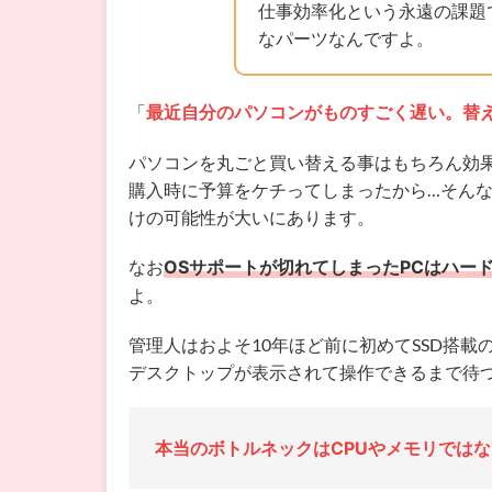
仕事効率化という永遠の課題
なパーツなんですよ。
「
最近自分のパソコンがものすごく遅い。替
パソコンを丸ごと買い替える事はもちろん効
購入時に予算をケチってしまったから…そん
けの可能性が大いにあります。
なお
OSサポートが切れてしまったPCはハー
よ。
管理人はおよそ10年ほど前に初めてSSD搭載
デスクトップが表示されて操作できるまで待
本当のボトルネックはCPUやメモリでは