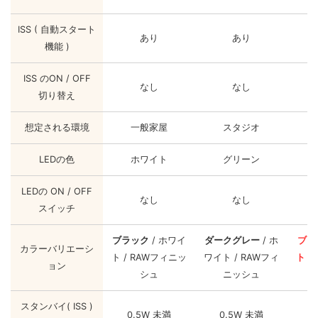
ISS ( 自動スタート
あり
あり
機能 )
ISS のON / OFF
なし
なし
切り替え
想定される環境
一般家屋
スタジオ
LEDの色
ホワイト
グリーン
LEDの ON / OFF
なし
なし
スイッチ
ブラック
/ ホワイ
ダークグレー
/ ホ
ブラ
カラーバリエーシ
ト / RAWフィニッ
ワイト / RAWフィ
ト /
ョン
シュ
ニッシュ
スタンバイ( ISS )
0.5W 未満
0.5W 未満
0