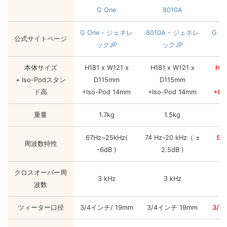
G One
8010A
G One - ジェネレ
8010A - ジェネレ
G T
公式サイトページ
ックJP
ックJP
本体サイズ
H181 x W121 x
H181 x W121 x
H23
+ Iso-Podスタン
D115mm
D115mm
ド高
+Iso-Pod 14mm
+Iso-Pod 14mm
+Is
重量
1.7kg
1.5kg
67Hz~25kHz(
74 Hz–20 kHz（ ±
56
周波数特性
-6dB )
2.5dB )
クロスオーバー周
3 kHz
3 kHz
波数
ツィーター口径
3/4インチ/ 19mm
3/4インチ 19mm
3/4