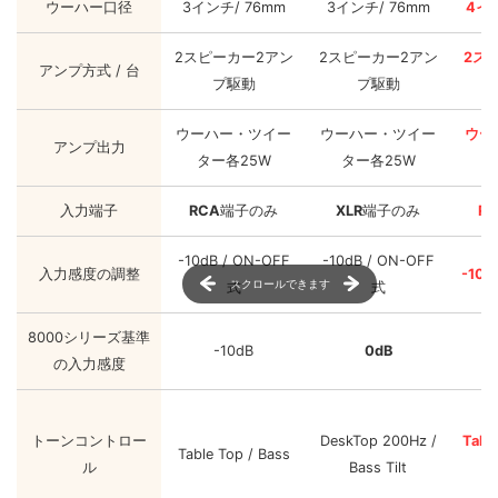
ウーハー口径
3インチ/ 76mm
3インチ/ 76mm
4イン
2スピーカー2アン
2スピーカー2アン
2ス
アンプ方式 / 台
プ駆動
プ駆動
ウーハー・ツイー
ウーハー・ツイー
ウー
アンプ出力
ター各25W
ター各25W
タ
入力端子
RCA
端子のみ
XLR
端子のみ
R
-10dB / ON-OFF
-10dB / ON-OFF
入力感度の調整
-10d
スクロールできます
式
式
8000シリーズ基準
-10dB
0dB
の入力感度
トーンコントロー
DeskTop 200Hz /
Table
Table Top / Bass
ル
Bass Tilt