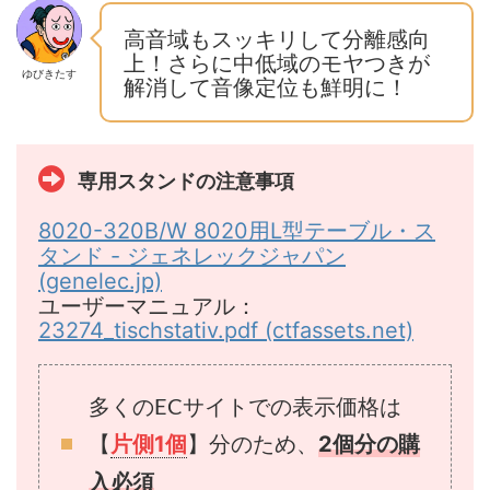
高音域もスッキリして分離感向
上！さらに中低域のモヤつきが
ゆびきたす
解消して音像定位も鮮明に！
専用スタンドの注意事項
8020-320B/W 8020用L型テーブル・ス
タンド - ジェネレックジャパン
(genelec.jp)
ユーザーマニュアル：
23274_tischstativ.pdf (ctfassets.net)
多くのECサイトでの表示価格は
【
】分のため、
片側1個
2個
分
の購
入必須