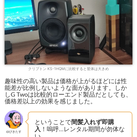
クリプトン KS-1HQMに比較すると筐体は大きめ
趣味性の高い製品は価格が上がるほどには性
能差が比例しないような面があります。しか
しG Twoは比較的ローエンド製品だとしても、
価格差以上の効果を感じました。
ということで
間髪入れず即購
！嗚呼…レンタル期間が勿体な
入
ゆびきたす
い…