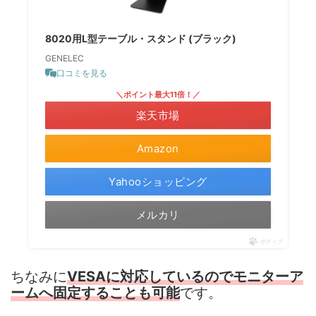
8020用L型テーブル・スタンド (ブラック)
GENELEC
口コミを見る
＼ポイント最大11倍！／
楽天市場
Amazon
Yahooショッピング
メルカリ
ポチップ
ちなみに
VES
A
に対応しているのでモニターア
です。
ームへ固定することも可能