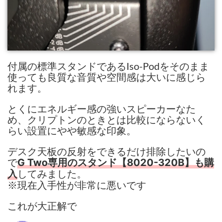
付属の標準スタンドであるIso-Podをそのまま
使っても良質な音質や空間感は大いに感じら
れます。
とくにエネルギー感の強いスピーカーなた
め、クリプトンのときとは比較にならないく
らい設置にやや敏感な印象。
デスク天板の反射をできるだけ排除したいの
で
G Two専用のスタンド【8020-320B】も購
してみました。
入
※現在入手性が非常に悪いです
これが大正解で