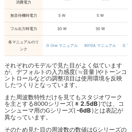
消費電力
無音待機時電力
5 W
5 W
フル出力時電力
30 W
30 W
各マニュアルのリ
G One マニュアル
8010A マニュアル
G T
ンク
それぞれのモデルで見た目がよく似ています
が、デフォルトの入力感度( ≒音量 )やトーンコ
ントロールなどの調整項目は使用環境を反映
したつくりとなっています。
また周波数特性だけを見てもスタジオワーク
を主とする8000シリーズ(
)では、コ
± 2.5dB
ンシューマ用のGシリーズ(
)とは表記が
-6dB
異なっています。
そのため見た目の周波数の数値はGシリーズの