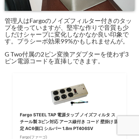
管理人はFargoのノイズフィルター付きのタッ
プを使っていますが、堅牢な作りで音質も少
しだけシャープに変化しなかなか良い印象で
す。プラシーボ効果99%かもしれませんが。
G Two付属の2ピン変換アダプターを使わず3
ピン電源コードを直挿しできます。
Fargo STEEL TAP 電源タップ ノイズフィルタ ス
チール製 3ピン対応 アース線付き コード 壁掛け 固
定 AC6個口 シルバー 1.8m PT406SV
Fargo(ファーゴ)